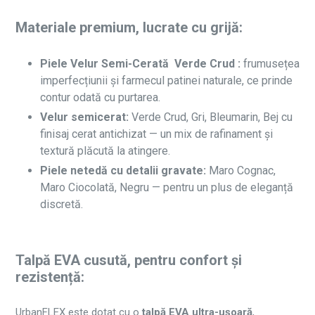
Materiale premium, lucrate cu grijă:
Piele Velur Semi-Cerată Verde Crud :
frumusețea
imperfecțiunii și farmecul patinei naturale, ce prinde
contur odată cu purtarea.
Velur semicerat:
Verde Crud, Gri, Bleumarin, Bej cu
finisaj cerat antichizat — un mix de rafinament și
textură plăcută la atingere.
Piele netedă cu detalii gravate:
Maro Cognac,
Maro Ciocolată, Negru — pentru un plus de eleganță
discretă.
Talpă EVA cusută, pentru confort și
rezistență:
UrbanFLEX este dotat cu o
talpă EVA ultra-ușoară
,