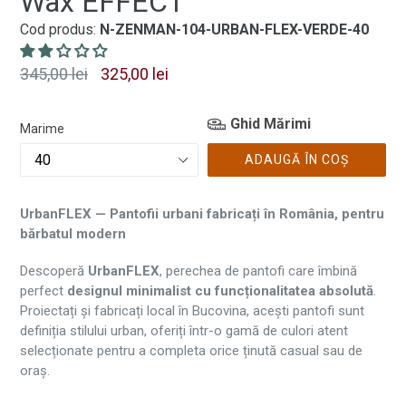
Wax EFFECT
Cod produs:
N-ZENMAN-104-URBAN-FLEX-VERDE-40
Preț
345,00 lei
325,00 lei
normal
Ghid Mărimi
Marime
ADAUGĂ ÎN COȘ
UrbanFLEX — Pantofii urbani fabricați în România, pentru
bărbatul modern
Descoperă
UrbanFLEX
, perechea de pantofi care îmbină
perfect
designul minimalist cu funcționalitatea absolută
.
Proiectați și fabricați local în Bucovina, acești pantofi sunt
definiția stilului urban, oferiți într-o gamă de culori atent
selecționate pentru a completa orice ținută casual sau de
oraș.