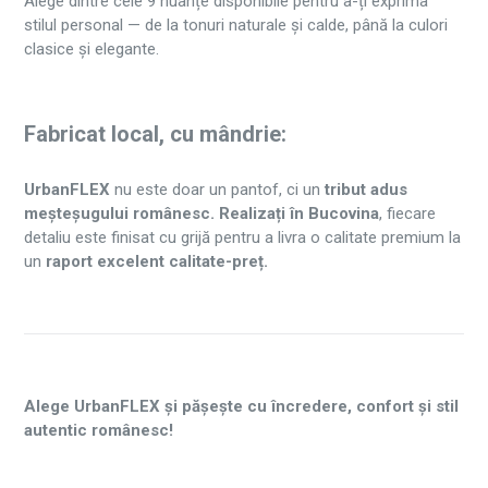
Alege dintre cele 9 nuanțe disponibile pentru a-ți exprima
stilul personal — de la tonuri naturale și calde, până la culori
clasice și elegante.
Fabricat local, cu mândrie:
UrbanFLEX
nu este doar un pantof, ci un
tribut adus
meșteșugului românesc.
Realizați în Bucovina
, fiecare
detaliu este finisat cu grijă pentru a livra o calitate premium la
un
raport excelent calitate-preț.
Alege UrbanFLEX și pășește cu încredere, confort și stil
autentic românesc!