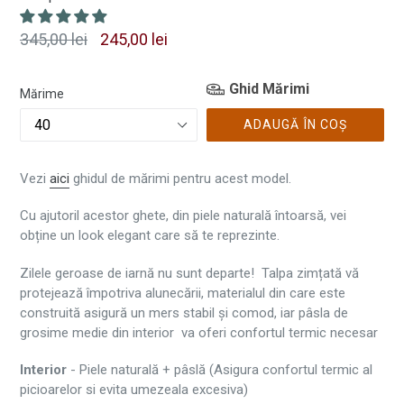
Preț
345,00 lei
245,00 lei
normal
Ghid Mărimi
Mărime
ADAUGĂ ÎN COȘ
Vezi
aici
ghidul de mărimi pentru acest model.
Cu ajutoril acestor ghete, din piele naturală întoarsă, vei
obține un look elegant care să te reprezinte.
Zilele geroase de iarnă nu sunt departe! Talpa zimțată vă
protejează împotriva alunecării, materialul din care este
construită asigură un mers stabil și comod, iar pâsla de
grosime medie din interior va oferi confortul termic necesar
Interior
- Piele naturală + pâslă (Asigura confortul termic al
picioarelor si evita umezeala excesiva)