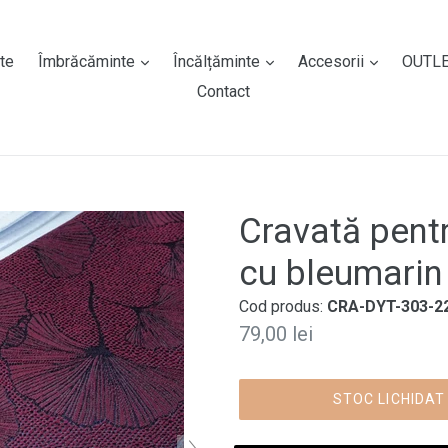
expand
expand
expand
te
Îmbrăcăminte
Încălțăminte
Accesorii
OUTL
Contact
Cravată pentr
cu bleumarin 
Cod produs:
CRA-DYT-303-2
Preț
79,00 lei
normal
STOC LICHIDAT