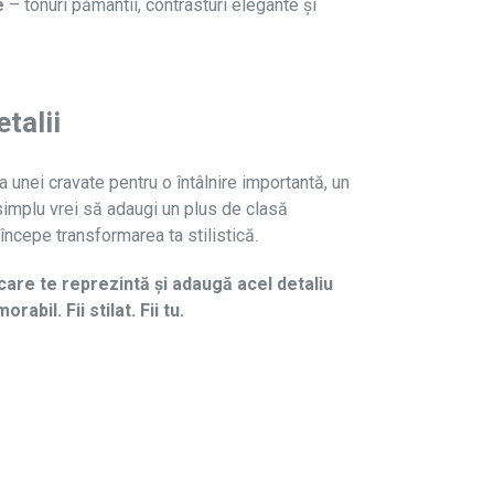
e
– tonuri pământii, contrasturi elegante și
etalii
a unei cravate pentru o întâlnire importantă, un
simplu vrei să adaugi un plus de clasă
i începe transformarea ta stilistică.
re te reprezintă și adaugă acel detaliu
rabil. Fii stilat. Fii tu.