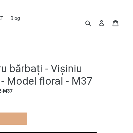
ET
Blog
Submit
Cart
Cart
Log in
u bărbați - Vișiniu
- Model floral - M37
2-M37