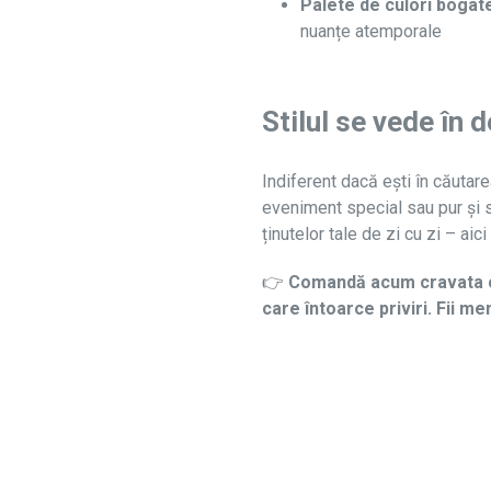
Palete de culori bogat
nuanțe atemporale
Stilul se vede în d
Indiferent dacă ești în căutare
eveniment special sau pur și 
ținutelor tale de zi cu zi – aic
👉
Comandă acum cravata ca
care întoarce priviri. Fii memo