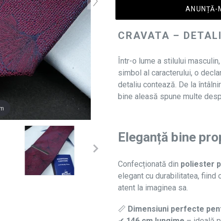
ANUNȚĂ-M
CRAVATA – DETALI
Într-o lume a stilului masculin
simbol al caracterului, o decla
detaliu contează. De la întâlni
bine aleasă spune multe despr
om
Eleganță bine pro
Confecționată din
poliester
elegant cu durabilitatea, fiind
atent la imaginea sa.
📏
Dimensiuni perfecte pentr
✔
146 cm lungime
– ideală p