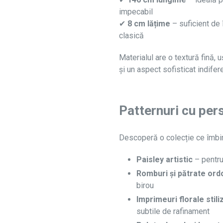
impecabil
✔
8 cm lățime
– suficient de 
clasică
Materialul are o textură fină,
și un aspect sofisticat indifer
Patternuri cu per
Descoperă o colecție ce îmbin
Paisley artistic
– pentru
Romburi și pătrate ord
birou
Imprimeuri florale stil
subtile de rafinament