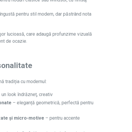
îngustă pentru stil modern, dar păstrând nota
 ușor lucioasă, care adaugă profunzime vizuală
ent de ocazie.
sonalitate
ă tradiția cu modernul:
 un look îndrăzneț, creativ
onate
– eleganță geometrică, perfectă pentru
izate și micro-motive
– pentru accente