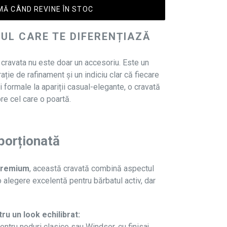
Ă CÂND REVINE ÎN STOC
UL CARE TE DIFERENȚIAZĂ
, cravata nu este doar un accesoriu. Este un
rație de rafinament și un indiciu clar că fiecare
ri formale la apariții casual-elegante, o cravată
e cel care o poartă.
porționată
 premium
, această cravată combină aspectul
 o alegere excelentă pentru bărbatul activ, dar
u un look echilibrat:
entru noduri clasice sau Windsor, cu finisaj