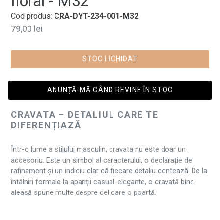
floral - M32
Cod produs:
CRA-DYT-234-001-M32
Preț
79,00 lei
normal
STOC LICHIDAT
ANUNȚĂ-MĂ CÂND REVINE ÎN STOC
CRAVATA – DETALIUL CARE TE
DIFERENȚIAZĂ
Într-o lume a stilului masculin, cravata nu este doar un
accesoriu. Este un simbol al caracterului, o declarație de
rafinament și un indiciu clar că fiecare detaliu contează. De la
întâlniri formale la apariții casual-elegante, o cravată bine
aleasă spune multe despre cel care o poartă.