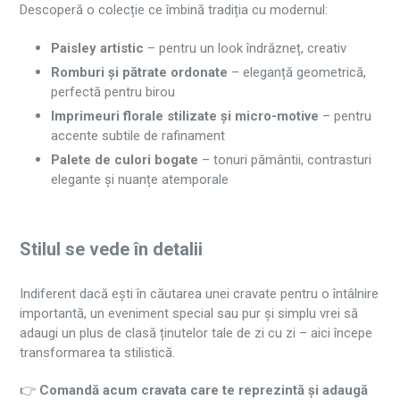
Descoperă o colecție ce îmbină tradiția cu modernul:
Paisley artistic
– pentru un look îndrăzneț, creativ
Romburi și pătrate ordonate
– eleganță geometrică,
perfectă pentru birou
Imprimeuri florale stilizate și micro-motive
– pentru
accente subtile de rafinament
Palete de culori bogate
– tonuri pământii, contrasturi
elegante și nuanțe atemporale
Stilul se vede în detalii
Indiferent dacă ești în căutarea unei cravate pentru o întâlnire
importantă, un eveniment special sau pur și simplu vrei să
adaugi un plus de clasă ținutelor tale de zi cu zi – aici începe
transformarea ta stilistică.
👉
Comandă acum cravata care te reprezintă și adaugă