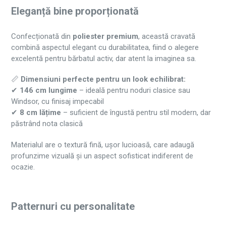
Eleganță bine proporționată
Confecționată din
poliester premium
, această cravată
combină aspectul elegant cu durabilitatea, fiind o alegere
excelentă pentru bărbatul activ, dar atent la imaginea sa.
📏
Dimensiuni perfecte pentru un look echilibrat:
✔
146 cm lungime
– ideală pentru noduri clasice sau
Windsor, cu finisaj impecabil
✔
8 cm lățime
– suficient de îngustă pentru stil modern, dar
păstrând nota clasică
Materialul are o textură fină, ușor lucioasă, care adaugă
profunzime vizuală și un aspect sofisticat indiferent de
ocazie.
Patternuri cu personalitate