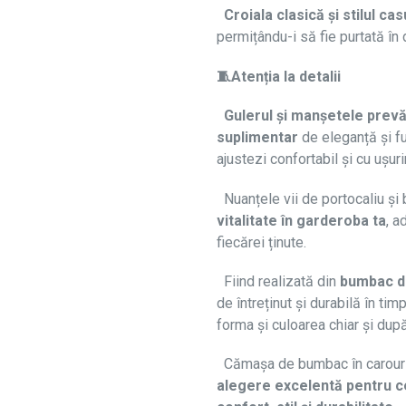
Croiala clasică și stilul cas
permițându-i să fie purtată în
🧵Atenția la detalii
Gulerul și manșetele prevă
suplimentar
de eleganță și fu
ajustezi confortabil și cu ușur
Nuanțele vii de portocaliu și
vitalitate în garderoba ta
, 
fiecărei ținute.
Fiind realizată din
bumbac de
de întreținut și durabilă în ti
forma și culoarea chiar și dup
Cămașa de bumbac în carouri, 
alegere excelentă pentru ce