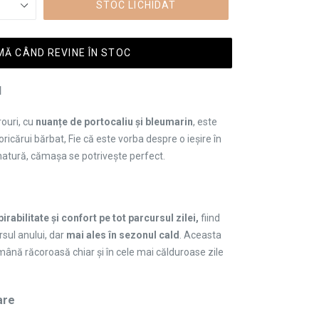
STOC LICHIDAT
Ă CÂND REVINE ÎN STOC
l
rouri, cu
nuanțe de portocaliu și bleumarin
, este
ricărui bărbat, Fie că este vorba despre o ieșire în
natură, cămașa se potrivește perfect.
irabilitate și confort pe tot parcursul zilei,
fiind
rsul anului, dar
mai ales în sezonul cald
. Aceasta
mână răcoroasă chiar și în cele mai călduroase zile
are