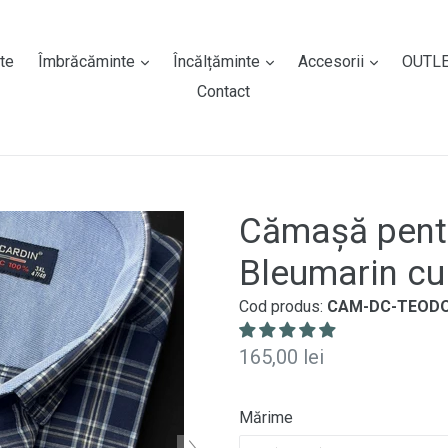
expand
expand
expand
te
Îmbrăcăminte
Încălțăminte
Accesorii
OUTL
Contact
Cămașă pentr
Bleumarin cu
Cod produs:
CAM-DC-TEOD
Preț
165,00 lei
normal
Mărime