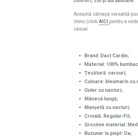
confort, stil și durabilitate.
Această cămașă versatilă poat
chino (click
AICI
pentru a vede
casual.
Brand: Dast Cardin;
Material: 100% bumbac
Țesătură: carouri;
Culoare: bleumarin cu m
Guler cu nasturi;
Mânecă lungă;
Manșetă cu nasturi;
Croială: Regular-Fit;
Grosime material: Med
Buzunar la piept: Da;