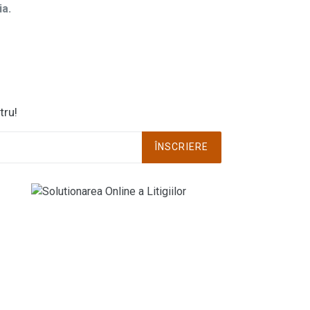
ia.
tru!
ÎNSCRIERE