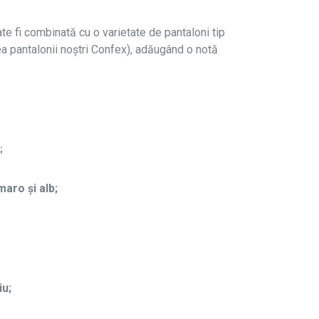
e fi combinată cu o varietate de pantaloni tip
a pantalonii noștri Confex), adăugând o notă
;
aro și alb;
iu;