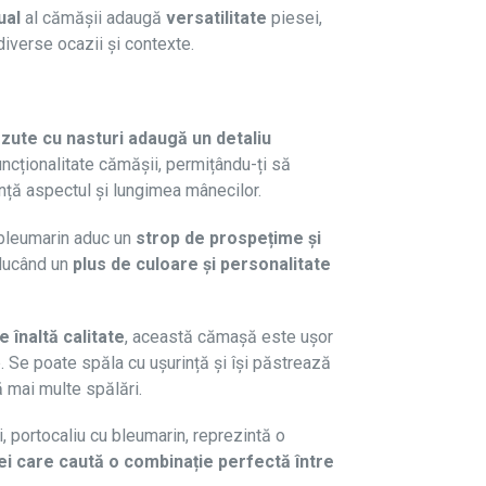
ual
al cămășii adaugă
versatilitate
piesei,
 diverse ocazii și contexte.
zute cu nasturi adaugă un detaliu
ncționalitate cămășii, permițându-ți să
ință aspectul și lungimea mânecilor.
 bleumarin aduc un
strop de prospețime și
aducând un
plus de culoare și personalitate
 înaltă calitate
, această cămașă este ușor
mp. Se poate spăla cu ușurință și își păstrează
ă mai multe spălări.
portocaliu cu bleumarin, reprezintă o
i care caută o combinație perfectă între