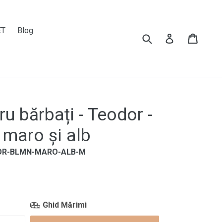
ET
Blog
Submit
Cart
Cart
Log in
u bărbați - Teodor -
 maro și alb
OR-BLMN-MARO-ALB-M
Ghid Mărimi