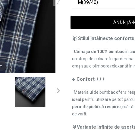
ANUNȚĂ-M
🥇 Stilul întâlnește confortu
Cămașa de 100% bumbac
în ca
un strop de culoare în garderoba o
om
oraș sau o plimbare relaxantă în 
♣️ Confort +++
Materialul de bumbac oferă
resp
ideal pentru utilizare pe tot parcu
permite pielii să respire
și să ră
de vară.
🔰Variante infinite de asort