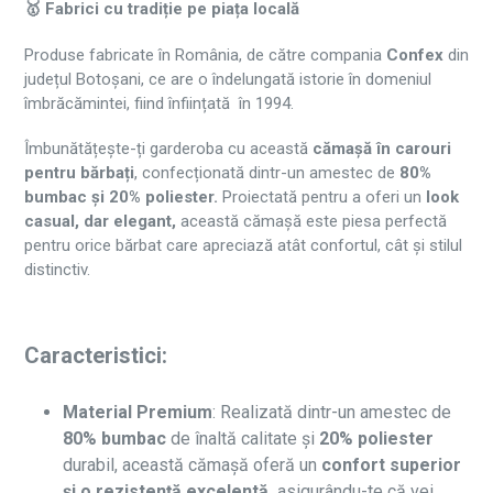
🥇 Fabrici cu tradiție pe piața locală
Produse fabricate în România, de către compania
Confex
din
județul Botoșani, ce are o îndelungată istorie în domeniul
îmbrăcămintei, fiind înființată în 1994.
Îmbunătățește-ți garderoba cu această
cămașă în carouri
pentru bărbați
, confecționată dintr-un amestec de
80%
bumbac și 20% poliester.
Proiectată pentru a oferi un
look
casual, dar elegant,
această cămașă este piesa perfectă
pentru orice bărbat care apreciază atât confortul, cât și stilul
distinctiv.
Caracteristici:
Material Premium
: Realizată dintr-un amestec de
80% bumbac
de înaltă calitate și
20% poliester
durabil, această cămașă oferă un
confort superior
și o rezistență excelentă,
asigurându-te că vei