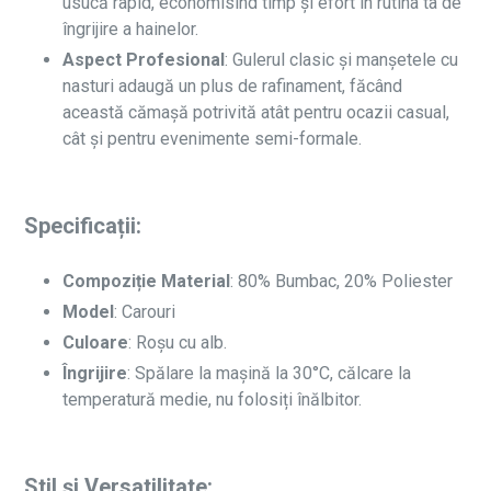
usucă rapid, economisind timp și efort în rutina ta de
îngrijire a hainelor.
Aspect Profesional
: Gulerul clasic și manșetele cu
nasturi adaugă un plus de rafinament, făcând
această cămașă potrivită atât pentru ocazii casual,
cât și pentru evenimente semi-formale.
Specificații:
Compoziție Material
: 80% Bumbac, 20% Poliester
Model
: Carouri
Culoare
: Roșu cu alb.
Îngrijire
: Spălare la mașină la 30°C, călcare la
temperatură medie, nu folosiți înălbitor.
Stil și Versatilitate: