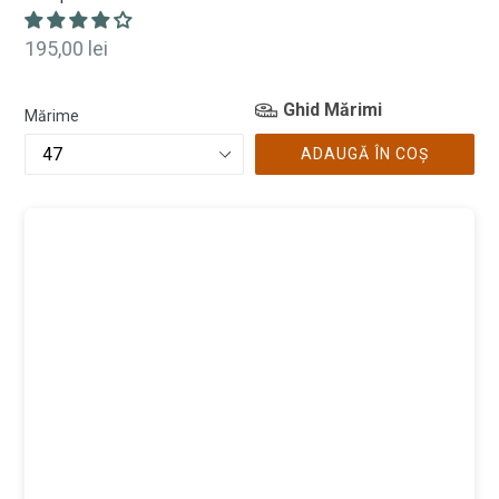
Preț
195,00 lei
normal
Ghid Mărimi
Mărime
ADAUGĂ ÎN COȘ