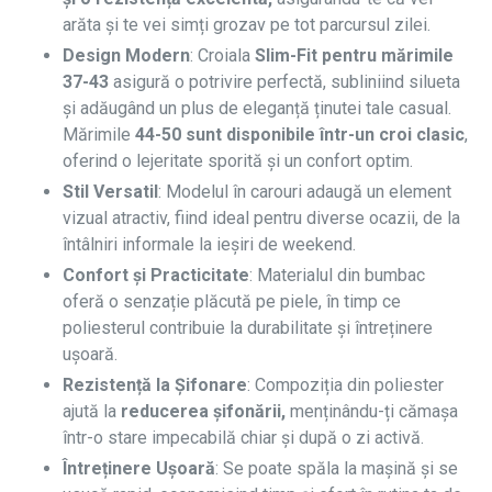
arăta și te vei simți grozav pe tot parcursul zilei.
Design Modern
: Croiala
Slim-Fit pentru mărimile
37-43
asigură o potrivire perfectă, subliniind silueta
și adăugând un plus de eleganță ținutei tale casual.
Mărimile
44-50 sunt disponibile într-un croi clasic
,
oferind o lejeritate sporită și un confort optim.
Stil Versatil
: Modelul în carouri adaugă un element
vizual atractiv, fiind ideal pentru diverse ocazii, de la
întâlniri informale la ieșiri de weekend.
Confort și Practicitate
: Materialul din bumbac
oferă o senzație plăcută pe piele, în timp ce
poliesterul contribuie la durabilitate și întreținere
ușoară.
Rezistență la Șifonare
: Compoziția din poliester
ajută la
reducerea șifonării,
menținându-ți cămașa
într-o stare impecabilă chiar și după o zi activă.
Întreținere Ușoară
: Se poate spăla la mașină și se