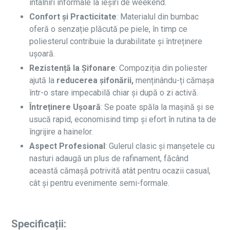
întâlniri informale la ieșiri de weekend.
Confort și Practicitate
: Materialul din bumbac
oferă o senzație plăcută pe piele, în timp ce
poliesterul contribuie la durabilitate și întreținere
ușoară.
Rezistență la Șifonare
: Compoziția din poliester
ajută la
reducerea șifonării,
menținându-ți cămașa
într-o stare impecabilă chiar și după o zi activă.
Întreținere Ușoară
: Se poate spăla la mașină și se
usucă rapid, economisind timp și efort în rutina ta de
îngrijire a hainelor.
Aspect Profesional
: Gulerul clasic și manșetele cu
nasturi adaugă un plus de rafinament, făcând
această cămașă potrivită atât pentru ocazii casual,
cât și pentru evenimente semi-formale.
Specificații: