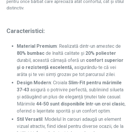
pentru orice bărbat care apreciază atât confortul, cât și stilul
distinctiv.
Caracteristici:
Material Premium
: Realizată dintr-un amestec de
80% bumbac
de înaltă calitate și
20% poliester
durabil, această cămașă oferă un
confort superior
și o rezistență excelentă,
asigurându-te că vei
arăta și te vei simți grozav pe tot parcursul zilei.
Design Modern
: Croiala
Slim-Fit pentru mărimile
37-43
asigură o potrivire perfectă, subliniind silueta
și adăugând un plus de eleganță ținutei tale casual.
Mărimile
44-50 sunt disponibile într-un croi clasic
,
oferind o lejeritate sporită și un confort optim.
Stil Versatil
: Modelul în carouri adaugă un element
vizual atractiv, fiind ideal pentru diverse ocazii, de la