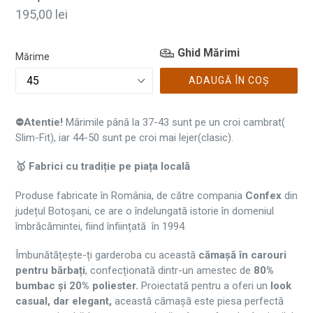
Preț
195,00 lei
normal
Ghid Mărimi
Mărime
ADAUGĂ ÎN COȘ
⛔Atentie!
Mărimile până la 37-43 sunt pe un croi cambrat(
Slim-Fit), iar 44-50 sunt pe croi mai lejer(clasic).
🥇 Fabrici cu tradiție pe piața locală
Produse fabricate în România, de către compania
Confex
din
județul Botoșani, ce are o îndelungată istorie în domeniul
îmbrăcămintei, fiind înființată în 1994.
Îmbunătățește-ți garderoba cu această
cămașă în carouri
pentru bărbați
, confecționată dintr-un amestec de
80%
bumbac și 20% poliester.
Proiectată pentru a oferi un
look
casual, dar elegant,
această cămașă este piesa perfectă