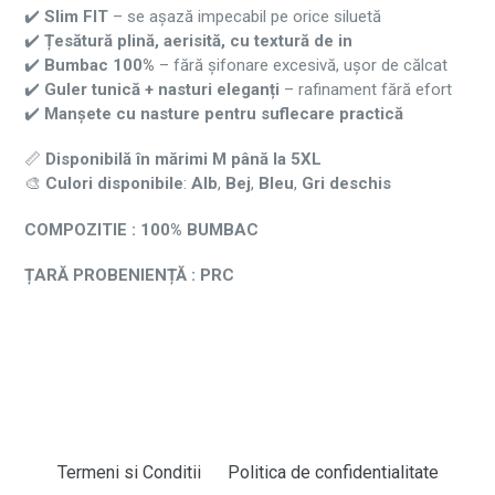
✔️
Slim FIT
– se așază impecabil pe orice siluetă
✔️
Țesătură plină, aerisită, cu textură de in
✔️
Bumbac 100%
– fără șifonare excesivă, ușor de călcat
✔️
Guler tunică + nasturi eleganți
– rafinament fără efort
✔️
Manșete cu nasture pentru suflecare practică
📏
Disponibilă în mărimi M până la 5XL
🎨
Culori disponibile
:
Alb
,
Bej
,
Bleu
,
Gri deschis
COMPOZITIE : 100% BUMBAC
ȚARĂ PROBENIENȚĂ : PRC
Termeni si Conditii
Politica de confidentialitate