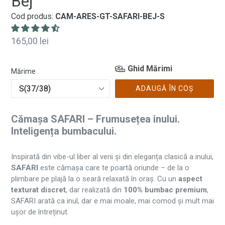
Bej
Cod produs:
CAM-ARES-GT-SAFARI-BEJ-S
Preț
165,00 lei
normal
Ghid Mărimi
Mărime
ADAUGĂ ÎN COȘ
Cămașa SAFARI – Frumusețea inului.
Inteligența bumbacului.
Inspirată din vibe-ul liber al verii și din eleganța clasică a inului,
SAFARI
este cămașa care te poartă oriunde – de la o
plimbare pe plajă la o seară relaxată în oraș. Cu un
aspect
texturat discret
, dar realizată din
100% bumbac premium
,
SAFARI arată ca inul, dar e mai moale, mai comod și mult mai
ușor de întreținut.