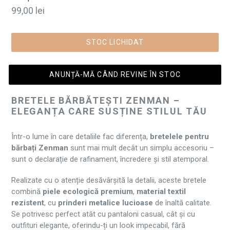
Preț
99,00 lei
normal
STOC LICHIDAT
ANUNȚĂ-MĂ CÂND REVINE ÎN STOC
BRETELE BĂRBĂTEȘTI ZENMAN –
ELEGANȚA CARE SUSȚINE STILUL TĂU
Într-o lume în care detaliile fac diferența,
bretelele pentru
bărbați Zenman
sunt mai mult decât un simplu accesoriu –
sunt o declarație de rafinament, încredere și stil atemporal.
Realizate cu o atenție desăvârșită la detalii, aceste bretele
combină
piele ecologică premium
,
material textil
rezistent
, cu
prinderi metalice lucioase
de înaltă calitate.
Se potrivesc perfect atât cu pantaloni casual, cât și cu
outfituri elegante, oferindu-ți un look impecabil, fără