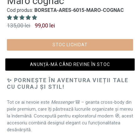
Maro cognac
Cod produs:
BORSETA-ARES-6015-MARO-COGNAC
Preț
135,00 lei
99,00 lei
normal
STOC LICHIDAT
ANUNȚĂ-MĂ CÂND REVINE ÎN STOC
✨ PORNEȘTE ÎN AVENTURA VIEȚII TALE
CU CURAJ ȘI STIL!
Tot ce ai nevoie este
Messenger
🎒 – geanta cross-body din
piele premium, care îți păstrează lucrurile organizate și mereu
la îndemână. Concepută pentru exploratorul modern 🧭, acest
accesoriu combină designul elegant cu funcționalitatea
desăvârșită.